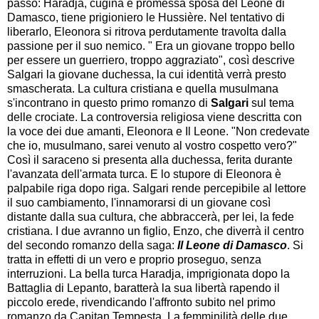
passo: Haradja, cugina e promessa sposa del Leone di
Damasco, tiene prigioniero le Hussière. Nel tentativo di
liberarlo, Eleonora si ritrova perdutamente travolta dalla
passione per il suo nemico. " Era un giovane troppo bello
per essere un guerriero, troppo aggraziato", così descrive
Salgari la giovane duchessa, la cui identità verrà presto
smascherata. La cultura cristiana e quella musulmana
s'incontrano in questo primo romanzo di
Salgari
sul tema
delle crociate. La controversia religiosa viene descritta con
la voce dei due amanti, Eleonora e Il Leone. "Non credevate
che io, musulmano, sarei venuto al vostro cospetto vero?"
Così il saraceno si presenta alla duchessa, ferita durante
l'avanzata dell'armata turca. E lo stupore di Eleonora è
palpabile riga dopo riga. Salgari rende percepibile al lettore
il suo cambiamento, l'innamorarsi di un giovane così
distante dalla sua cultura, che abbraccerà, per lei, la fede
cristiana. I due avranno un figlio, Enzo, che diverrà il centro
del secondo romanzo della saga:
Il Leone di Damasco
. Si
tratta in effetti di un vero e proprio proseguo, senza
interruzioni. La bella turca Haradja, imprigionata dopo la
Battaglia di Lepanto, baratterà la sua libertà rapendo il
piccolo erede, rivendicando l'affronto subito nel primo
romanzo da Capitan Tempesta. La femminilità delle due