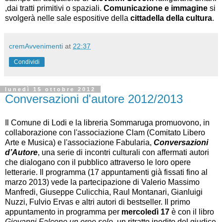
,dai tratti primitivi o spaziali.
Comunicazione e immagine
si
svolgerà nelle sale espositive della
cittadella della cultura
.
cremAvvenimenti
at
22:37
Condividi
lunedì 15 ottobre 2012
Conversazioni d'autore 2012/2013
Il Comune di Lodi e la libreria Sommaruga promuovono, in
collaborazione con l'associazione Clam (Comitato Libero
Arte e Musica) e l'associazione Fabularia,
Conversazioni
d’Autore
, una serie di incontri culturali con affermati autori
che dialogano con il pubblico attraverso le loro opere
letterarie. Il programma (17 appuntamenti già fissati fino al
marzo 2013) vede la partecipazione di Valerio Massimo
Manfredi, Giuseppe Culicchia, Raul Montanari, Gianluigi
Nuzzi, Fulvio Ervas e altri autori di bestseller. Il primo
appuntamento in programma per
mercoledì 17
è con il libro
Giovanni Falcone un eroe solo
, un ritratto inedito del giudice