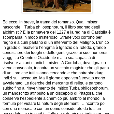
Ed ecco, in breve, la trama del romanzo. Quali misteri
nasconde il Turba philosophorum, il libro segreto degli
alchimisti? È la primavera del 1227 e la regina di Castiglia è
scomparsa in modo misterioso. Strane voci corrono per il
regno e alcuni parlano di un intervento del Maligno. L’unico
in grado di risolvere l’enigma è Ignazio da Toledo, grande
conoscitore dei luoghi e delle genti grazie ai suoi numerosi
viaggi tra Oriente e Occidente e alla sua capacità di
risolvere arcani e antichi misteri. A Cordoba, dove Ignazio
viene convocato, incontra un vecchio magister che gli parla
di un libro che tutti stanno cercando e che potrebbe dargli
indizi sull’accaduto. Ma il giorno dopo verrà trovato morto
avvelenato. Le ricerche del mercante di reliquie partono
subito fino al rinvenimento del mitico Turba philosophorum,
un manoscritto attribuito a un discepolo di Pitagora, che
conserva l’espediente alchemico più ambito al mondo: la
formula per violare la natura degli elementi. L’incontro poi
con una monaca e con un uomo considerato da tutti un
posseduto, ma in verità affetto da saturnismo, indirizzeranno