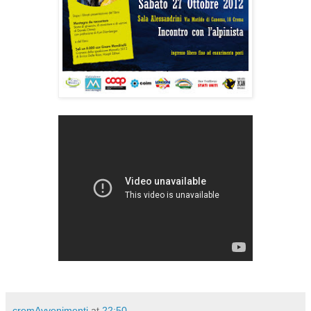
cremAvvenimenti
at
22:50