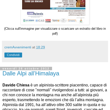
(Clicca sull'immagine per visualizzare o scaricare un estratto de
l libro
in
pdf)
cremAvvenimenti
at
18:29
Condividi
venerdì 26 ottobre 2012
Dalle Alpi all'Himalaya
Davide Chiesa
è un alpinista-scrittore piacentino, capace di
raccontare di cose "normali" rivolgendosi a tutti: ai giovani, a
chi non conosce la montagna ma anche all'alpinista più
esperto, trasmettendo le emozioni che dà l’altra montagna.
Alpinista dal 1991, ha all’attivo oltre 300 salite in quota e su
ghiaccio, tra vie normali, pareti Nord, invernali, cascate ed