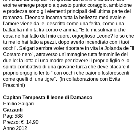
eroine emerge proprio a questo punto: coraggio, ambizione
e prodezza sono gli elementi principali dell'ultima parte del
romanzo. Eleonora incarna tutta la bellezza medievale e
l'amore viene da lei descritto come una ferita, come una
battaglia infinita tra corpo e anima. "E tu musulmano che
cosa ne hai fatto del mio cuore, orgoglioso Leone? Io so che
tu me lo hai fatto a pezzi, dopo averlo incendiato con i tuoi
occhi". Salgari sembra voler riportare in vita la Jolanda de "Il
Corsaro nero", attraverso un'immagine tutta femminile del
duello: la lotta di una madre per riavere il proprio figlio e lo
spirito combattivo di una giovane turca che deve placare il
proprio orgoglio ferito " con occhi che paiono fosforescenti
come quelli di una tigre". (In collaborazione con Evita
Fraschini)
Capitan Tempesta-Il leone di Damasco
Emilio Salgari
Garzanti
Pag: 588
Prezzo: €
14.90
Anno 2012