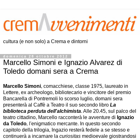
cultura (e non solo) a Crema e dintorni
domenica 28 ottobre 2012
Marcello Simoni e Ignazio Alvarez di
Toledo domani sera a Crema
Marcello Simoni
, comacchiese, classe 1975, laureato in
Lettere, ex archeologo, bibliotecario e vincitore del premio
Bancarella di Pontremoli lo scorso luglio, domani sera
presenterà al Caffè a Teatro il suo secondo libro
La
biblioteca perduta dell'alchimista
. Alle 20.45, sul palco del
teatro cittadino, Marcello racconterà le avventure di
Ignazio
da Toledo
,
l'enigmatico mercante. In questo secondo
capitolo della trilogia, Ingazio resterà fedele a se stesso e
continuerà a incarnare la
curiositas
medioevale giostrandosi