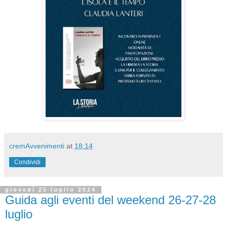
cremAvvenimenti
at
18:14
Condividi
giovedì 25 luglio 2024
Guida agli eventi del weekend 26-27-28
luglio