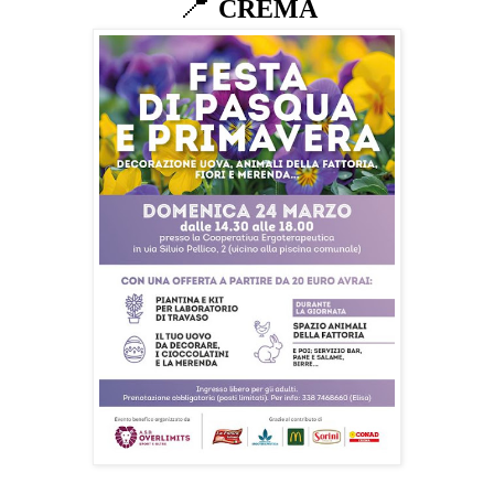
📍
CREMA