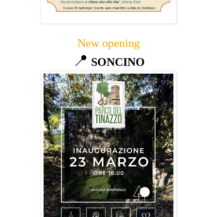
New opening
📍
SONCINO