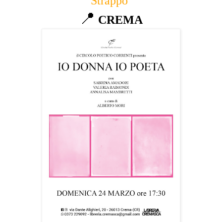
Strappo’
📍
CREMA