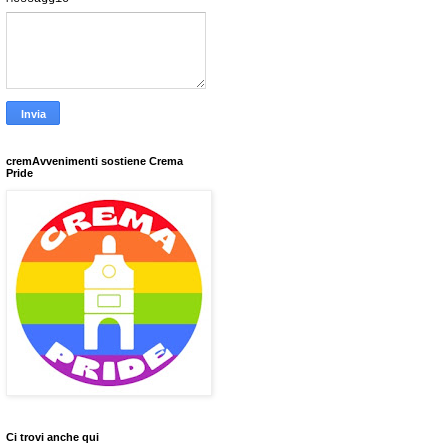
cremAvvenimenti sostiene Crema
Pride
Ci trovi anche qui