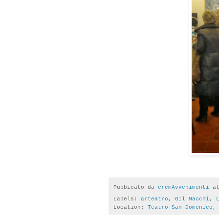
Pubbicato da
cremAvvenimenti
a
Labels:
arteatro
,
Gil Macchi
,
Location:
Teatro San Domenico,