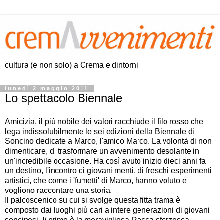
cultura (e non solo) a Crema e dintorni
lunedì 2 maggio 2011
Lo spettacolo Biennale
Amicizia, il più nobile dei valori racchiude il filo rosso che
lega indissolubilmente le sei edizioni della Biennale di
Soncino dedicate a Marco, l'amico Marco. La volontà di non
dimenticare, di trasformare un avvenimento desolante in
un'incredibile occasione. Ha così avuto inizio dieci anni fa
un destino, l'incontro di giovani menti, di freschi esperimenti
artistici, che come i 'fumetti' di Marco, hanno voluto e
vogliono raccontare una storia.
Il palcoscenico su cui si svolge questa fitta trama è
composto dai luoghi più cari a intere generazioni di giovani
soncinesi. I/ primo è la meravigliosa Rocca sforzesca,