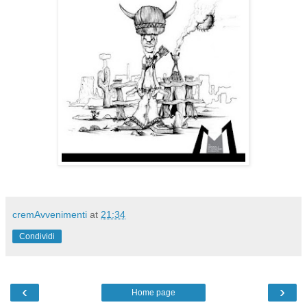
cremAvvenimenti
at
21:34
Condividi
‹
›
Home page