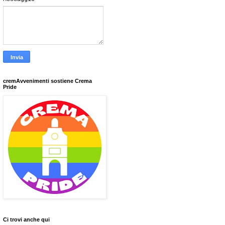
cremAvvenimenti sostiene Crema
Pride
Ci trovi anche qui