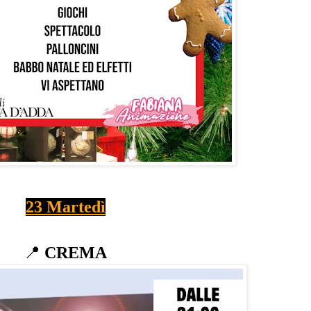
23 Martedì
📍
CREMA