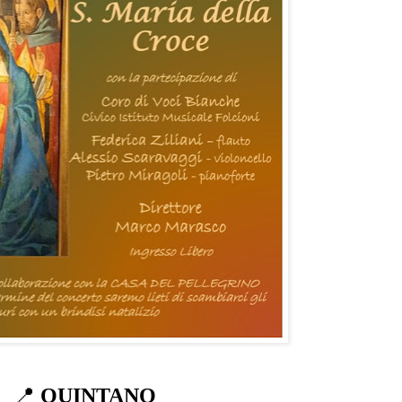
📍
QUINTANO