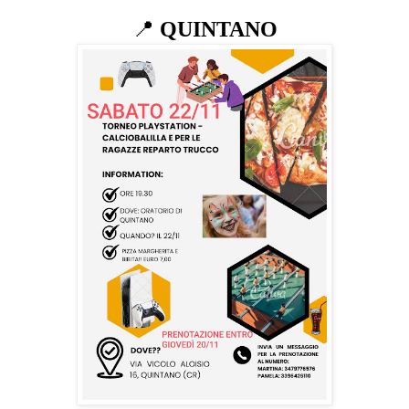
📍
QUINTANO