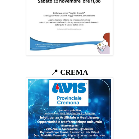
📍
CREMA