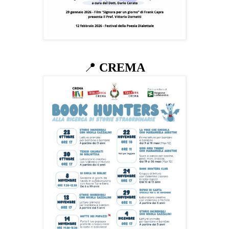
📍
CREMA