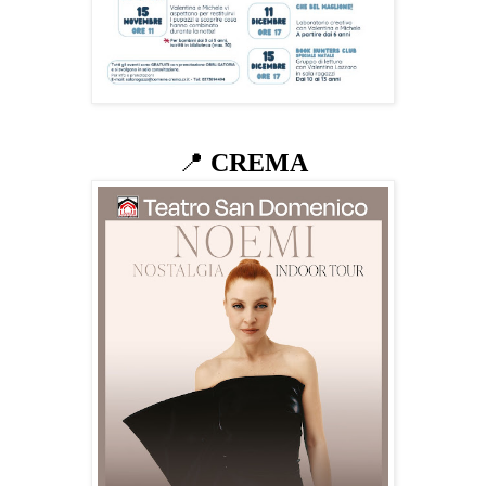
📍
CREMA