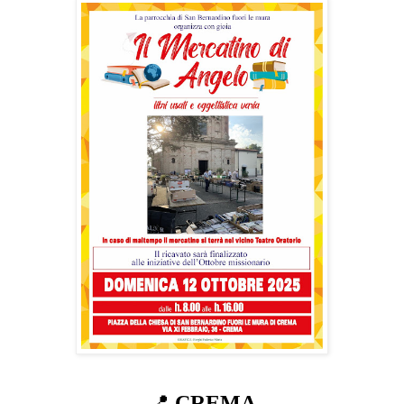
📍
CREMA