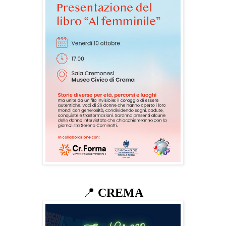
📍
CREMA