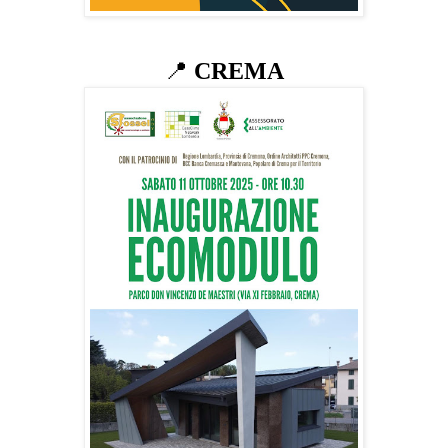
📍
CREMA