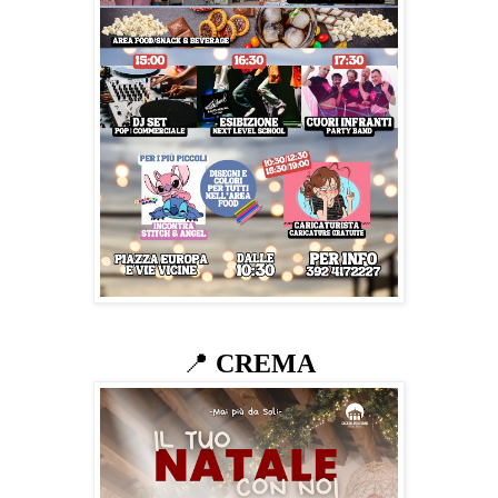
📍
CREMA