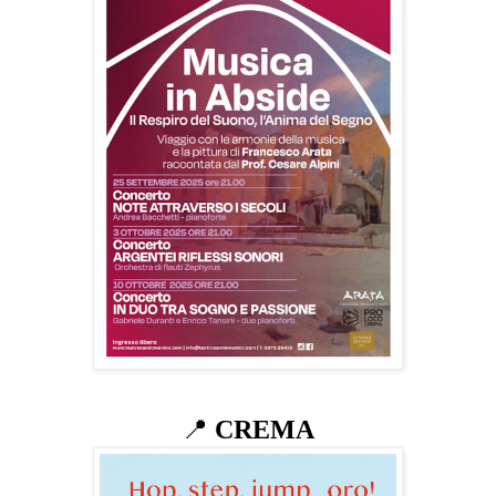
📍
CREMA