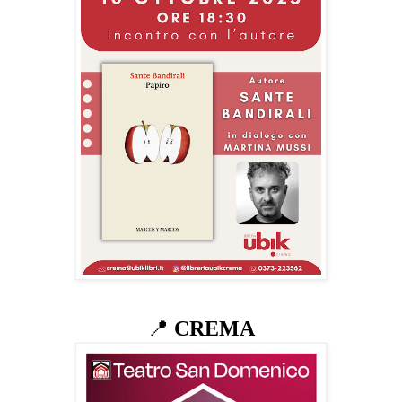
📍
CREMA