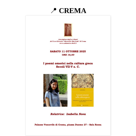
📍
CREMA