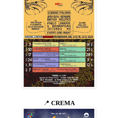
📍
CREMA