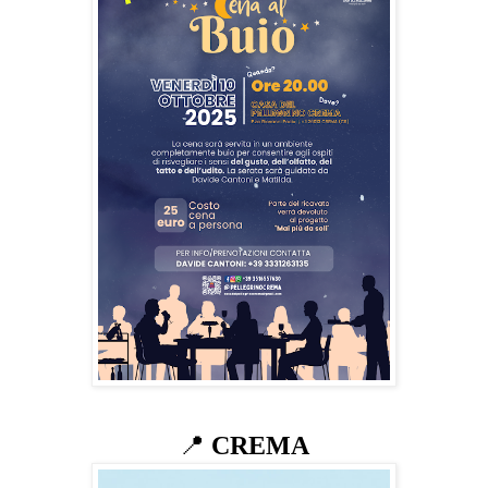
📍
CREMA