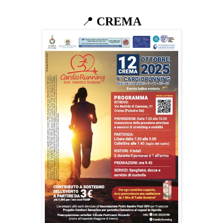
📍
CREMA