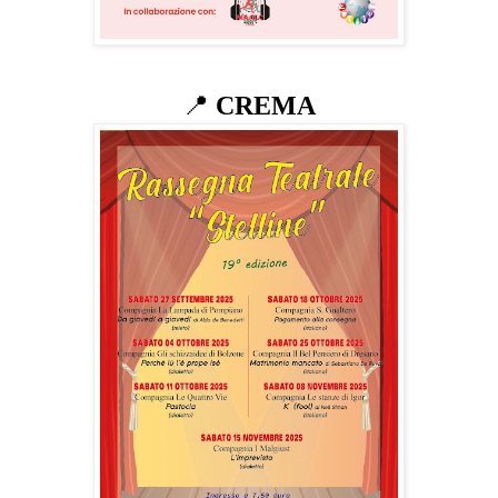
📍
CREMA