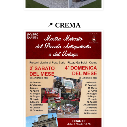
📍
CREMA