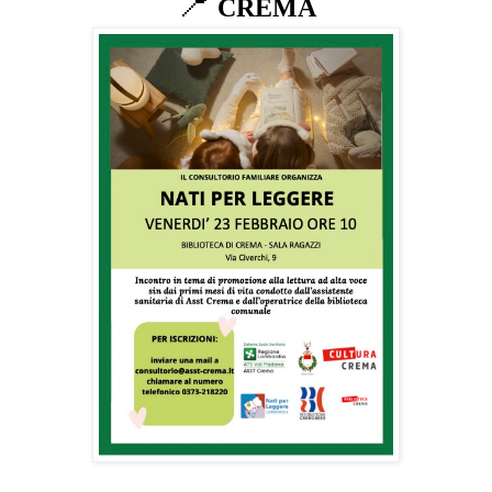
📍
CREMA