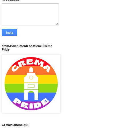
cremAvvenimenti sostiene Crema
Pride
Ci trovi anche qui