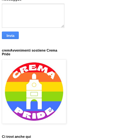
cremAvvenimenti sostiene Crema
Pride
Ci trovi anche qui