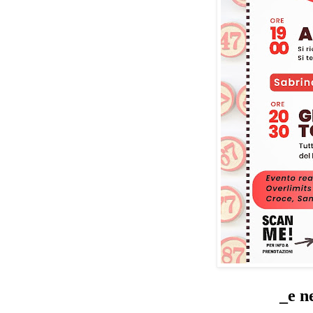
_
e n