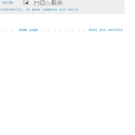
t
10:00
Bressanelli
,
la pace cammina sul serio
Home page
Post più vecchio