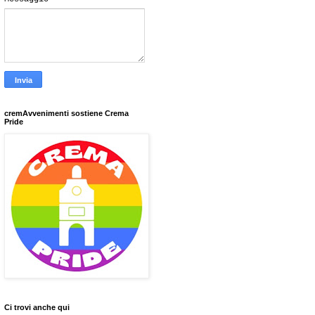
cremAvvenimenti sostiene Crema
Pride
Ci trovi anche qui