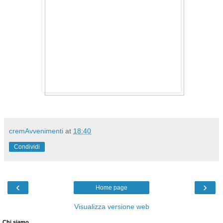
cremAvvenimenti
at
18:40
Condividi
‹
›
Home page
Visualizza versione web
Chi siamo