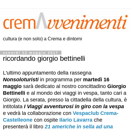
cultura (e non solo) a Crema e dintorni
venerdì 12 maggio 2017
ricordando giorgio bettinelli
L'ultimo appuntamento della rassegna
Nonsoloturisti
in programma per
martedì 16
maggio
sarà dedicato al nostro concittadino
Giorgio
Bettinelli
e al mondo dei viaggi in vespa, tanto cari a
Giorgio. La serata, presso la cittadella della cultura, è
intitolata
I Viaggi avventurosi in giro con la vespa
e vedrà la collaborazione con
Vespaclub Crema-
Castelleone
con ospite
Ilario Lavarra
che
presenterà il libro
21 americhe in sella ad una