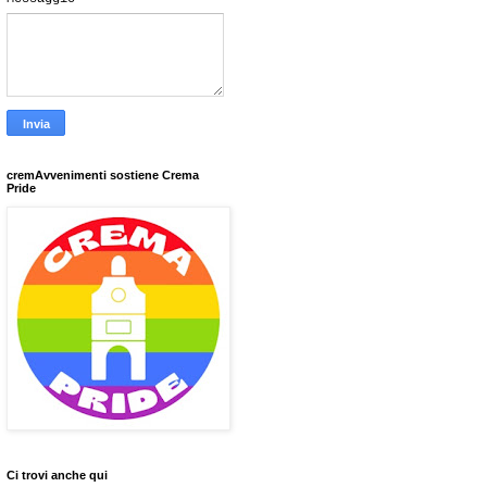
cremAvvenimenti sostiene Crema
Pride
Ci trovi anche qui