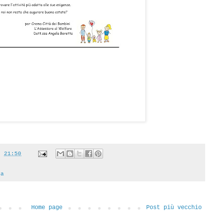
t
21:50
ia
Home page
Post più vecchio