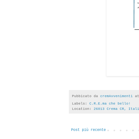
Pubbicato da
cremAvvenimenti
a
Labels:
C.R.E.ma che bello!
Location:
26013 Crema CR, Ital
Post più recente